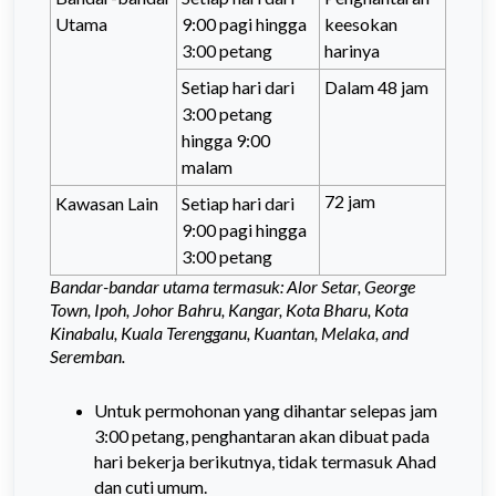
Utama
9:00 pagi hingga
keesokan
3:00 petang
harinya
Setiap hari dari
Dalam 48 jam
3:00 petang
hingga 9:00
malam
72 jam
Kawasan Lain
Setiap hari dari
9:00 pagi hingga
3:00 petang
Bandar-bandar utama termasuk: Alor Setar, George
Town, Ipoh, Johor Bahru, Kangar, Kota Bharu, Kota
Kinabalu, Kuala Terengganu, Kuantan, Melaka, and
Seremban.
Untuk permohonan yang dihantar selepas jam
3:00 petang, penghantaran akan dibuat pada
hari bekerja berikutnya, tidak termasuk Ahad
dan cuti umum.