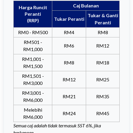
Caj Bulanan
Harga Runcit
Peranti
Tukar & Ganti
Tukar Peranti
(RRP)
Peranti
RM0 - RM500
RM4
RM8
RM501 -
RM6
RM12
RM1,000
RM1,001 -
RM8
RM18
RM1,500
RM1,501 -
RM12
RM25
RM3,000
RM3,001 -
RM21
RM35
RM6,000
Melebihi
RM24
RM45
RM6,000
Semua caj adalah tidak termasuk SST 6%, jika
berkenaan.