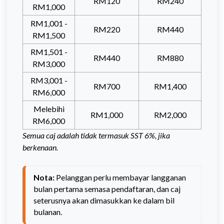
RM120
RM240
RM1,000
RM1,001 -
RM220
RM440
RM1,500
RM1,501 -
RM440
RM880
RM3,000
RM3,001 -
RM700
RM1,400
RM6,000
Melebihi
RM1,000
RM2,000
RM6,000
Semua caj adalah tidak termasuk SST 6%, jika
berkenaan.
Nota:
 Pelanggan perlu membayar langganan 
bulan pertama semasa pendaftaran, dan caj 
seterusnya akan dimasukkan ke dalam bil 
bulanan.