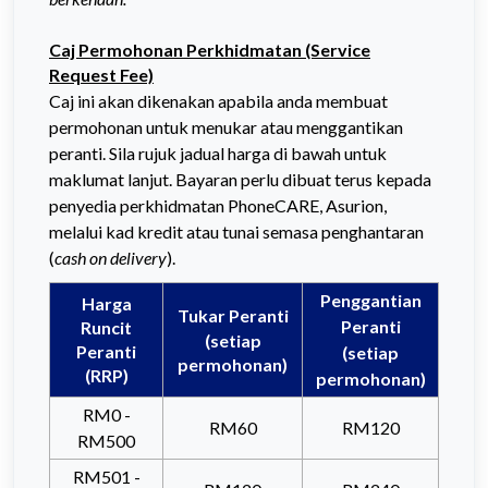
Caj Permohonan Perkhidmatan (Service
Request Fee)
Caj ini akan dikenakan apabila anda membuat
permohonan untuk menukar atau menggantikan
peranti.
Sila rujuk jadual harga di bawah untuk
maklumat lanjut.
Bayaran perlu dibuat terus kepada
penyedia perkhidmatan PhoneCARE, Asurion,
melalui kad kredit atau tunai semasa penghantaran
(
cash on delivery
).
Penggantian
Harga
Tukar Peranti
Peranti
Runcit
(setiap
Peranti
(setiap
permohonan)
(RRP)
permohonan)
RM0 -
RM60
RM120
RM500
RM501 -