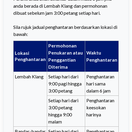
anda berada di Lembah Klang dan permohonan
dibuat sebelum jam 3:00 petang setiap hari.
Sila rujuk jadual penghantaran berdasarkan lokasi di
bawah:
Permohonan
Penukaran atau
Waktu
Lokasi
Penghantaran
Penggantian
Penghantaran
Diterima
Lembah Klang
Setiap hari dari
Penghantaran
9:00 pagi hingga
hari sama
3:00 petang
dalam 6 jam
Setiap hari dari
Penghantaran
3:00 petang
keesokan
hingga 9:00
harinya
malam
Bandar-bandar
Setiap hari dari
Penghantaran