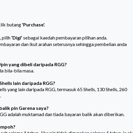
 klik butang
'Purchase'.
, pilih
‘Digi’
sebagai kaedah pembayaran pilihan anda.
bayaran dan ikut arahan seterusnya sehingga pembelian anda
/pin yang dibeli daripada RGG?
a bila-bila masa.
Shells lain daripada RGG?
lls yang lain daripada RGG, termasuk 65 Shells, 130 Shells, 260
.
alik pin Garena saya?
GG adalah muktamad dan tiada bayaran balik akan diberikan.
tempoh?
ah selama 1 tahun. Jika pin tidak digunakan selepas 1 tahun, ia a