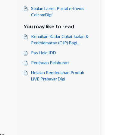
Soalan Lazim: Portal e-Invois
CelcomDigi
You may like to read
Kenaikan Kadar Cukai Jualan &
Perkhidmatan (CJP) Bagi
Perkhidmatan/Kandungan
Pas Helo IDD
Digital
Penipuan Pelaburan
Helaian Pendedahan Produk
LiVE Prabayar Digi
kan