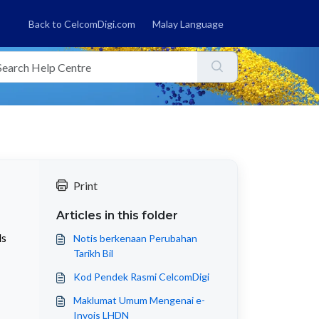
Back to CelcomDigi.com
Malay Language
Print
Articles in this folder
ls
Notis berkenaan Perubahan
Tarikh Bil
Kod Pendek Rasmi CelcomDigi
Maklumat Umum Mengenai e-
Invois LHDN