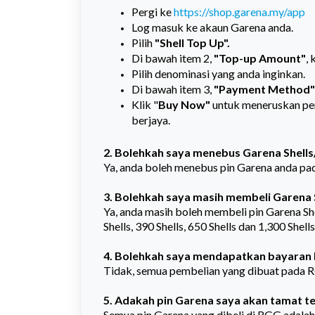
Pergi ke
https://shop.garena.my/app
Log masuk ke akaun Garena anda.
Pilih
"Shell Top Up".
Di bawah item 2,
"Top-up Amount"
,
Pilih denominasi yang anda inginkan.
Di bawah item 3,
"Payment Method"
Klik "
Buy Now"
untuk meneruskan pem
berjaya.
2. Bolehkah saya menebus Garena Shells
Ya, anda boleh menebus pin Garena anda pad
3. Bolehkah saya masih membeli Garena 
Ya, anda masih boleh membeli pin Garena She
Shells, 390 Shells, 650 Shells dan 1,300 Shells
4. Bolehkah saya mendapatkan bayaran b
Tidak, semua pembelian yang dibuat pada R
5. Adakah pin Garena saya akan tamat 
Semua pin Garena yang dibeli di RGG adalah s