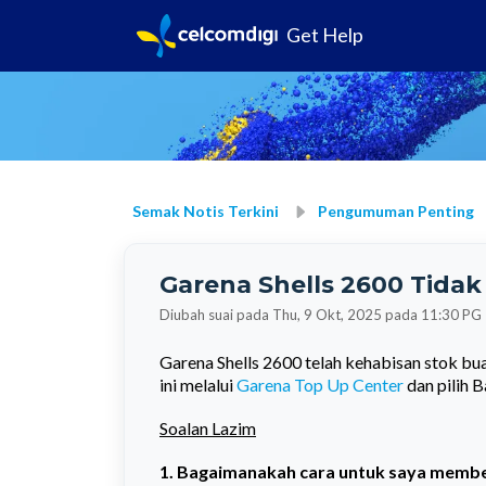
Get Help
Semak Notis Terkini
Pengumuman Penting
Garena Shells 2600 Tidak
Diubah suai pada Thu, 9 Okt, 2025 pada 11:30 PG
Garena Shells 2600 telah kehabisan stok bu
ini melalui
Garena Top Up Center
dan pilih 
Soalan Lazim
1.
Bagaimanakah cara untuk saya membel