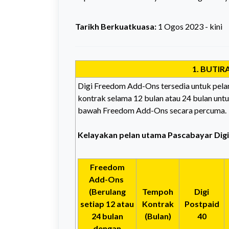
Tarikh Berkuatkuasa:
1 Ogos 2023 - kini
1. BUTI
Digi Freedom Add-Ons tersedia untuk pel
kontrak selama 12 bulan atau 24 bulan unt
bawah Freedom Add-Ons secara percuma.
Kelayakan pelan utama Pascabayar Dig
Freedom
Add-Ons
(Berulang
Tempoh
Digi
setiap 12 atau
Kontrak
Postpaid
24 bulan
(Bulan)
40
dengan