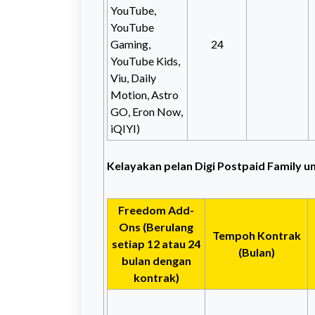
YouTube,
YouTube
Gaming,
24
YouTube Kids,
Viu, Daily
Motion, Astro
GO, Eron Now,
iQIYI)
Kelayakan pelan Digi Postpaid Family 
Freedom Add-
Ons (Berulang
Tempoh Kontrak
setiap 12 atau 24
(Bulan)
bulan dengan
kontrak)