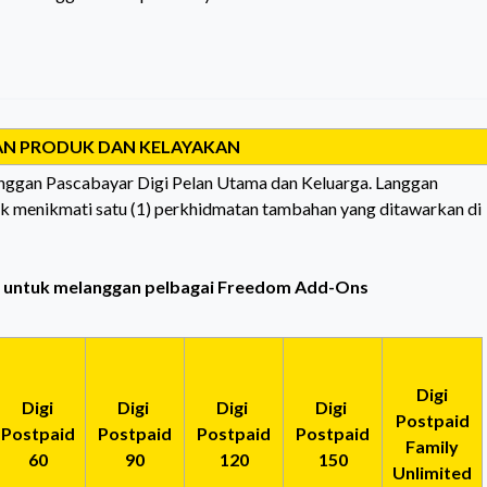
RAN PRODUK DAN KELAYAKAN
anggan
Pascabayar Digi
Pelan Utama dan Keluarga. Langgan
uk menikmati satu (1) perkhidmatan tambahan yang ditawarkan di
i untuk melanggan pelbagai Freedom Add-Ons
Digi
Digi
Digi
Digi
Digi
Postpaid
Postpaid
Postpaid
Postpaid
Postpaid
Family
60
90
120
150
Unlimited