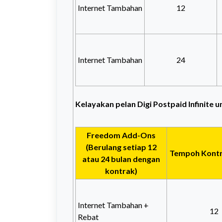
Internet Tambahan
12
Internet Tambahan
24
Kelayakan pelan Digi Postpaid Infinite
u
Freedom Add-Ons
(Berulang setiap 12
Tempoh Kontr
atau 24 bulan dengan
kontrak)
Internet Tambahan +
12
Rebat