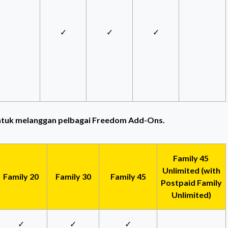
✓
✓
✓
untuk melanggan pelbagai Freedom Add-Ons.
Family 45
Unlimited (with
Family 20
Family 30
Family 45
Postpaid Family
Unlimited)
✓
✓
✓