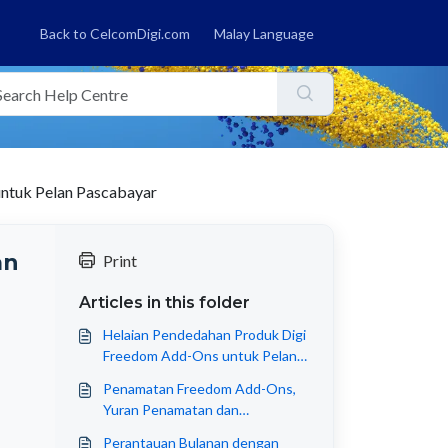
Back to CelcomDigi.com
Malay Language
ntuk Pelan Pascabayar
an
Print
Articles in this folder
Helaian Pendedahan Produk Digi
Freedom Add-Ons untuk Pelan
Pascabayar
Penamatan Freedom Add-Ons,
Yuran Penamatan dan
Pengecualian
Perantauan Bulanan dengan